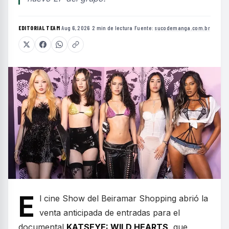
EDITORIAL TEAM
·
Aug 6, 2026
·
2 min de lectura
·
Fuente:
sucodemanga.com.br
E
l cine Show del Beiramar Shopping abrió la
venta anticipada de entradas para el
documental
KATSEYE: WILD HEARTS
, que