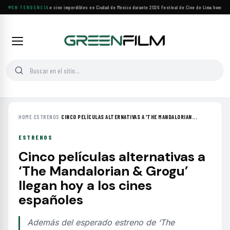
Cuatro festivales de cine imperdibles en Ciudad de México durante 2026
EN TENDENCIA
·
Festival de Cine de Lima homenajea
HOME
›
ESTRENOS
›
CINCO PELÍCULAS ALTERNATIVAS A ‘THE MANDALORIAN...
ESTRENOS
Cinco películas alternativas a
‘The Mandalorian & Grogu’
llegan hoy a los cines
españoles
Además del esperado estreno de ‘The