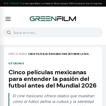
Cuatro festivales de cine imperdibles en Ciudad de México durante 2026
EN TENDENCIA
·
Festival de Cine de Lima homenajea
HOME
›
ESTRENOS
›
CINCO PELÍCULAS MEXICANAS PARA ENTENDER LA PASI...
ESTRENOS
Cinco películas mexicanas
para entender la pasión del
futbol antes del Mundial 2026
El cine mexicano ofrece relatos que muestran
cómo el futbol define la cultura y la identidad