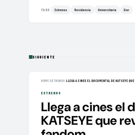
Estrenos
Residencia
Universitaria
Xior
TAGS
SIGUIENTE
HOME
›
ESTRENOS
›
LLEGA A CINES EL DOCUMENTAL DE KATSEYE QUE 
ESTRENOS
Llega a cines el
KATSEYE que reve
fandom