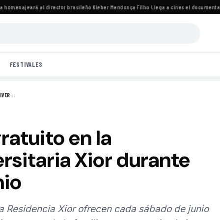
homenajeará al director brasileño Kleber Mendonça Filho
·
Llega a cines el documental de
FESTIVALES
VER...
ratuito en la
rsitaria Xior durante
nio
a Residencia Xior ofrecen cada sábado de junio