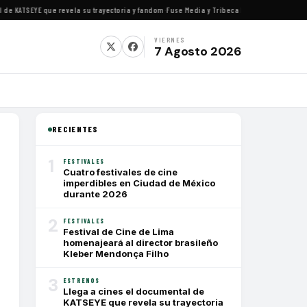
 KATSEYE que revela su trayectoria y fandom
·
Fuse Media y Tribeca Films se alían para e
VIERNES
7 Agosto 2026
RECIENTES
1
FESTIVALES
Cuatro festivales de cine
imperdibles en Ciudad de México
durante 2026
2
FESTIVALES
Festival de Cine de Lima
homenajeará al director brasileño
Kleber Mendonça Filho
3
ESTRENOS
Llega a cines el documental de
KATSEYE que revela su trayectoria