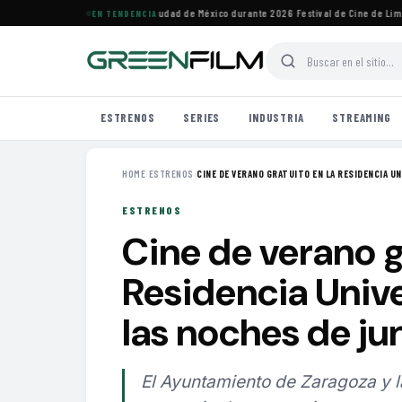
ivales de cine imperdibles en Ciudad de México durante 2026
·
Festival de Cine de Lima 
EN TENDENCIA
ESTRENOS
SERIES
INDUSTRIA
STREAMING
HOME
›
ESTRENOS
›
CINE DE VERANO GRATUITO EN LA RESIDENCIA UNI
ESTRENOS
Cine de verano g
Residencia Unive
las noches de ju
El Ayuntamiento de Zaragoza y l