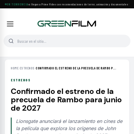
Más de 160 estrenos llegan a Prime Video con recomendaciones de terror, animación y documentales
EN TENDENCIA
·
Las 1
HOME
›
ESTRENOS
›
CONFIRMADO EL ESTRENO DE LA PRECUELA DE RAMBO P...
ESTRENOS
Confirmado el estreno de la
precuela de Rambo para junio
de 2027
Lionsgate anunciará el lanzamiento en cines de
la película que explora los orígenes de John