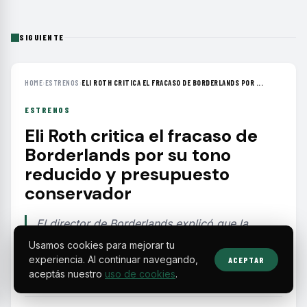
SIGUIENTE
HOME
›
ESTRENOS
›
ELI ROTH CRITICA EL FRACASO DE BORDERLANDS POR ...
ESTRENOS
Eli Roth critica el fracaso de
Borderlands por su tono
reducido y presupuesto
conservador
El director de Borderlands explicó que la
película perdió esencia al limitar la violencia
Usamos cookies para mejorar tu
para alcanzar un público más amplio, lo que
experiencia. Al continuar navegando,
ACEPTAR
alejó a los fans del videojuego.
aceptás nuestro
uso de cookies
.