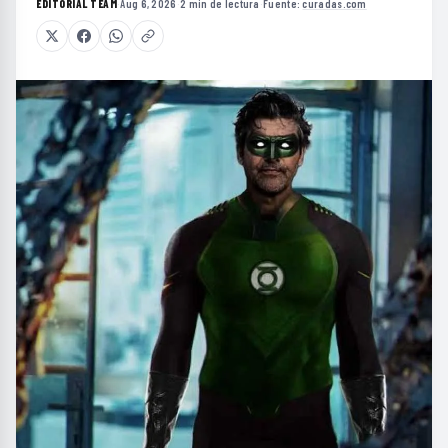
EDITORIAL TEAM
·
Aug 6, 2026
·
2 min de lectura
·
Fuente:
curadas.com