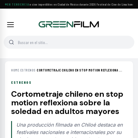
Cuatro festivales de cine imperdibles en Ciudad de México durante 2026
EN TENDENCIA
·
Festival de Cine de Lima homenajea
HOME
›
ESTRENOS
›
CORTOMETRAJE CHILENO EN STOP MOTION REFLEXIONA ...
ESTRENOS
Cortometraje chileno en stop
motion reflexiona sobre la
soledad en adultos mayores
Una producción filmada en Chiloé destaca en
festivales nacionales e internacionales por su