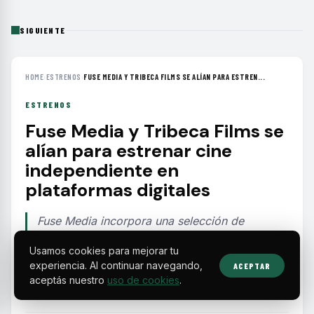
SIGUIENTE
HOME
›
ESTRENOS
›
FUSE MEDIA Y TRIBECA FILMS SE ALÍAN PARA ESTREN...
ESTRENOS
Fuse Media y Tribeca Films se
alían para estrenar cine
independiente en
plataformas digitales
Fuse Media incorpora una selección de
películas de Tribeca Films a su servicio SVOD y
Usamos cookies para mejorar tu
canales FAST, ampliando la oferta de cine
experiencia. Al continuar navegando,
ACEPTAR
independiente a audiencias latinas y
aceptás nuestro
uso de cookies
.
multiculturales.