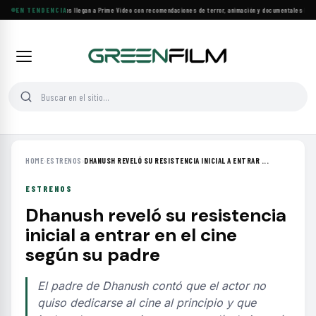
Más de 160 estrenos llegan a Prime Video con recomendaciones de terror, animación y documentales
EN TENDENCIA
·
Las 1
HOME
›
ESTRENOS
›
DHANUSH REVELÓ SU RESISTENCIA INICIAL A ENTRAR ...
ESTRENOS
Dhanush reveló su resistencia
inicial a entrar en el cine
según su padre
El padre de Dhanush contó que el actor no
quiso dedicarse al cine al principio y que