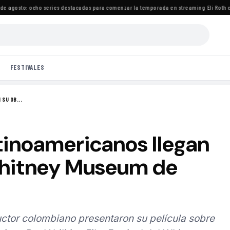
gosto: ocho series destacadas para comenzar la temporada en streaming
·
Eli Roth crit
FESTIVALES
SU OB...
tinoamericanos llegan
Whitney Museum de
ctor colombiano presentaron su película sobre