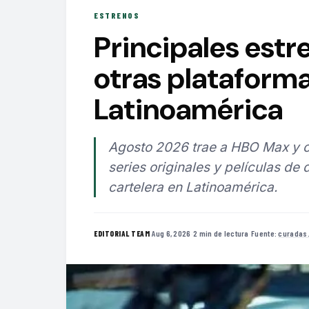
ESTRENOS
Principales est
otras plataform
Latinoamérica
Agosto 2026 trae a HBO Max y o
series originales y películas d
cartelera en Latinoamérica.
·
Aug 6, 2026
·
2 min de lectura
·
Fuente:
curadas
EDITORIAL TEAM