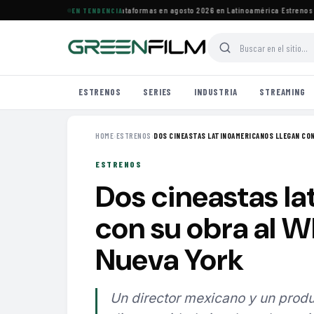
estrenos de HBO Max y otras plataformas en agosto 2026 en Latinoamérica
·
Estrenos de a
EN TENDENCIA
ESTRENOS
SERIES
INDUSTRIA
STREAMING
HOME
›
ESTRENOS
›
DOS CINEASTAS LATINOAMERICANOS LLEGAN CON 
ESTRENOS
Dos cineastas la
con su obra al 
Nueva York
Un director mexicano y un produ