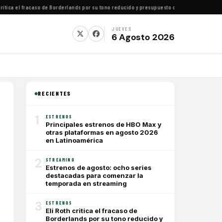
ica el fracaso de Borderlands por su tono reducido y presupuesto conservador
·
Cómo ver t
JUEVES
6 Agosto 2026
RECIENTES
1
ESTRENOS
Principales estrenos de HBO Max y
otras plataformas en agosto 2026
en Latinoamérica
2
STREAMING
Estrenos de agosto: ocho series
destacadas para comenzar la
temporada en streaming
3
ESTRENOS
Eli Roth critica el fracaso de
Borderlands por su tono reducido y