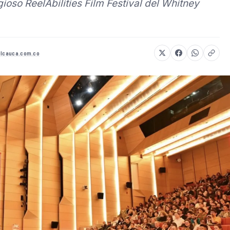
ioso ReelAbilities Film Festival del Whitney
elcauca.com.co