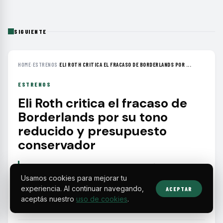
SIGUIENTE
HOME
›
ESTRENOS
›
ELI ROTH CRITICA EL FRACASO DE BORDERLANDS POR ...
ESTRENOS
Eli Roth critica el fracaso de
Borderlands por su tono
reducido y presupuesto
conservador
El director de Borderlands explicó que la
película perdió esencia al limitar la violencia
Usamos cookies para mejorar tu
experiencia. Al continuar navegando,
ACEPTAR
para alcanzar un público más amplio, lo que
aceptás nuestro
uso de cookies
.
alejó a los fans del videojuego.