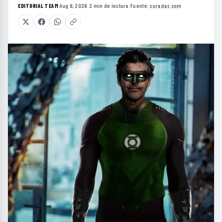
EDITORIAL TEAM
·
Aug 6, 2026
·
2 min de lectura
·
Fuente:
curadas.com