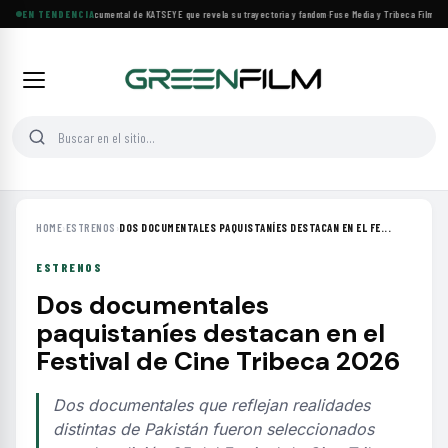
Llega a cines el documental de KATSEYE que revela su trayectoria y fandom
EN TENDENCIA
·
Fuse Media y Tribeca Films se 
HOME
›
ESTRENOS
›
DOS DOCUMENTALES PAQUISTANÍES DESTACAN EN EL FE...
ESTRENOS
Dos documentales
paquistaníes destacan en el
Festival de Cine Tribeca 2026
Dos documentales que reflejan realidades
distintas de Pakistán fueron seleccionados