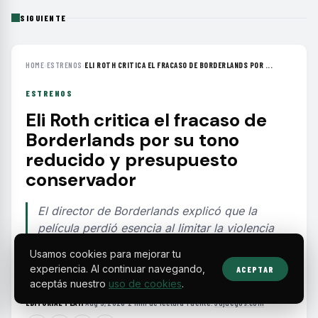
SIGUIENTE
HOME
›
ESTRENOS
›
ELI ROTH CRITICA EL FRACASO DE BORDERLANDS POR ...
ESTRENOS
Eli Roth critica el fracaso de
Borderlands por su tono
reducido y presupuesto
conservador
El director de Borderlands explicó que la
película perdió esencia al limitar la violencia
para alcanzar un público más amplio, lo que
Usamos cookies para mejorar tu
alejó a los fans del videojuego.
experiencia. Al continuar navegando,
ACEPTAR
aceptás nuestro
uso de cookies
.
EDITORIAL TEAM
·
Aug 5, 2026
·
2 min de lectura
·
Fuente:
3djuegos.com