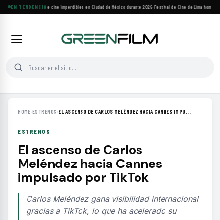
Cuatro festivales de cine imperdibles en Ciudad de México durante 2026
EN TENDENCIA
·
Festival de Cine de Lima homenajea
HOME
›
ESTRENOS
›
EL ASCENSO DE CARLOS MELÉNDEZ HACIA CANNES IMPU...
ESTRENOS
El ascenso de Carlos
Meléndez hacia Cannes
impulsado por TikTok
Carlos Meléndez gana visibilidad internacional
gracias a TikTok, lo que ha acelerado su