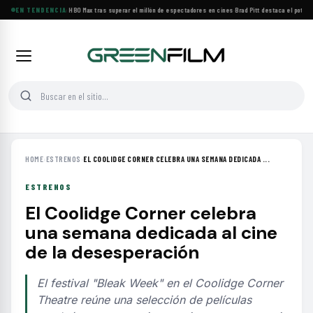
BACKROOMS llega a HBO Max tras superar el millón de espectadores en cines
EN TENDENCIA
·
Brad Pitt destaca el potencia
HOME
›
ESTRENOS
›
EL COOLIDGE CORNER CELEBRA UNA SEMANA DEDICADA ...
ESTRENOS
El Coolidge Corner celebra
una semana dedicada al cine
de la desesperación
El festival "Bleak Week" en el Coolidge Corner
Theatre reúne una selección de películas