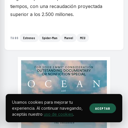
tiempos, con una recaudación proyectada
superior a los 2.500 millones.
Estrenos
Spider-Man
Marvel
MCU
TAGS
Usamos cookies para mejorar tu
experiencia. Al continuar navegando,
ACEPTAR
aceptás nuestro
uso de cookies
.