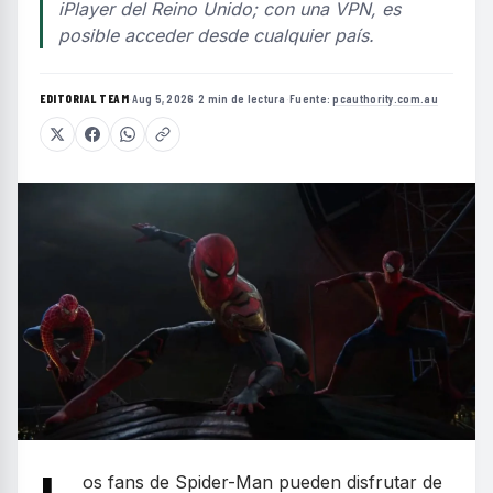
iPlayer del Reino Unido; con una VPN, es
posible acceder desde cualquier país.
EDITORIAL TEAM
·
Aug 5, 2026
·
2 min de lectura
·
Fuente:
pcauthority.com.au
os fans de Spider-Man pueden disfrutar de