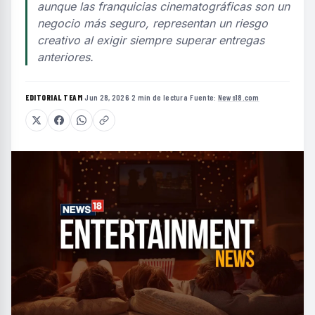
aunque las franquicias cinematográficas son un
negocio más seguro, representan un riesgo
creativo al exigir siempre superar entregas
anteriores.
EDITORIAL TEAM
·
Jun 28, 2026
·
2 min de lectura
·
Fuente:
News18.com