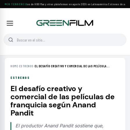
Principales estrenos de HBO Max y otras plataformas en agosto 2026 en Latinoamérica
EN TENDENCIA
·
Estrenos de agosto:
HOME
›
ESTRENOS
›
EL DESAFÍO CREATIVO Y COMERCIAL DE LAS PELÍCULA...
ESTRENOS
El desafío creativo y
comercial de las películas de
franquicia según Anand
Pandit
El productor Anand Pandit sostiene que,