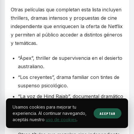
Otras películas que completan esta lista incluyen
thrillers, dramas intensos y propuestas de cine
independiente que enriquecen la oferta de Netflix
y permiten al público acceder a distintos géneros
y temáticas.
“Ápex”, thriller de supervivencia en el desierto
australiano.
“Los creyentes”, drama familiar con tintes de
suspenso psicológico.
“La voz de Hind Rajab”, documental dramático
sobre una crisis humanitaria.
Usamos cookies para mejorar tu
experiencia. Al continuar navegando,
ACEPTAR
“A pesar de ti”, drama romántico basado en
aceptás nuestro
uso de cookies
.
una novela best-seller.