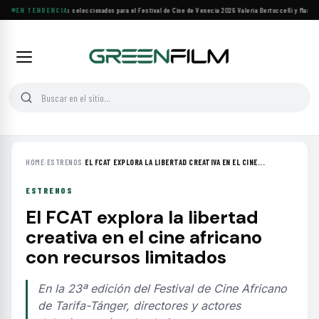
Siete filmes árabes seleccionados para el Festival de Cine de Venecia 2026
EN TENDENCIA
·
Valeria Bertuccelli y Martín R
HOME
›
ESTRENOS
›
EL FCAT EXPLORA LA LIBERTAD CREATIVA EN EL CINE...
ESTRENOS
El FCAT explora la libertad
creativa en el cine africano
con recursos limitados
En la 23ª edición del Festival de Cine Africano
de Tarifa-Tánger, directores y actores