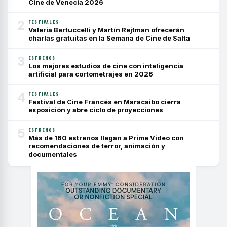
Cine de Venecia 2026
2
FESTIVALES
Valeria Bertuccelli y Martín Rejtman ofrecerán
charlas gratuitas en la Semana de Cine de Salta
3
ESTRENOS
Los mejores estudios de cine con inteligencia
artificial para cortometrajes en 2026
4
FESTIVALES
Festival de Cine Francés en Maracaibo cierra
exposición y abre ciclo de proyecciones
5
ESTRENOS
Más de 160 estrenos llegan a Prime Video con
recomendaciones de terror, animación y
documentales