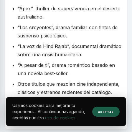
“Ápex”, thriller de supervivencia en el desierto
australiano.
“Los creyentes”, drama familiar con tintes de
suspenso psicológico.
“La voz de Hind Rajab”, documental dramático
sobre una crisis humanitaria.
“A pesar de ti”, drama romántico basado en
una novela best-seller.
Otros títulos que mezclan cine independiente,
clásicos y estrenos recientes del catálogo.
Usamos cookies para mejorar tu
experiencia. Al continuar navegando,
ACEPTAR
Estrenos
Netflix
TAGS
aceptás nuestro
uso de cookies
.