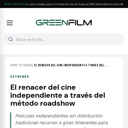
Siete filmes árabes seleccionados para el Festival de Cine de Venecia 2026
EN TENDENCIA
·
Valeria Bertuccelli y Martín 
HOME
›
ESTRENOS
›
EL RENACER DEL CINE INDEPENDIENTE A TRAVÉS DEL ...
ESTRENOS
El renacer del cine
independiente a través del
método roadshow
Películas independientes sin distribución
tradicional recurren a giras itinerantes para