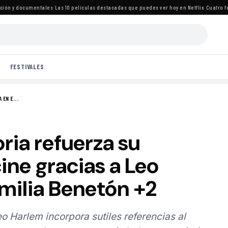
n y documentales
·
Las 10 películas destacadas que puedes ver hoy en Netflix
·
Cuatro festi
FESTIVALES
EN E...
ria refuerza su
ine gracias a Leo
milia Benetón +2
o Harlem incorpora sutiles referencias al