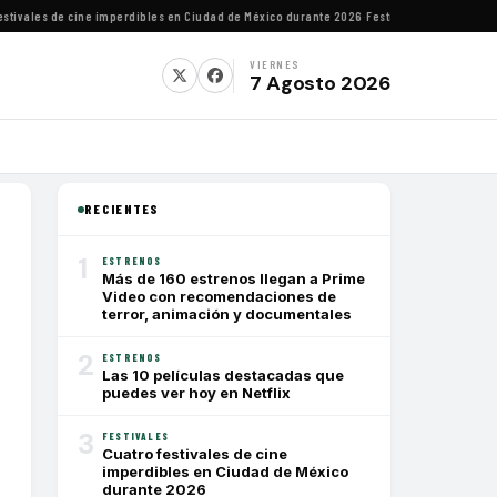
vales de cine imperdibles en Ciudad de México durante 2026
·
Festival de Cine de Lima h
VIERNES
7 Agosto 2026
RECIENTES
1
ESTRENOS
Más de 160 estrenos llegan a Prime
Video con recomendaciones de
terror, animación y documentales
2
ESTRENOS
Las 10 películas destacadas que
puedes ver hoy en Netflix
3
FESTIVALES
Cuatro festivales de cine
imperdibles en Ciudad de México
durante 2026