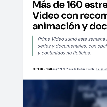
Más de 160 estre
Video con recom
animación y do
Prime Video sumó esta semana má
series y documentales, con opci
y contenidos no ficticios.
·
Aug 7, 2026
·
2 min de lectura
·
Fuente:
es.ign.c
EDITORIAL TEAM