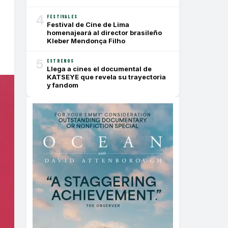
4
FESTIVALES
Festival de Cine de Lima
homenajeará al director brasileño
Kleber Mendonça Filho
5
ESTRENOS
Llega a cines el documental de
KATSEYE que revela su trayectoria
y fandom