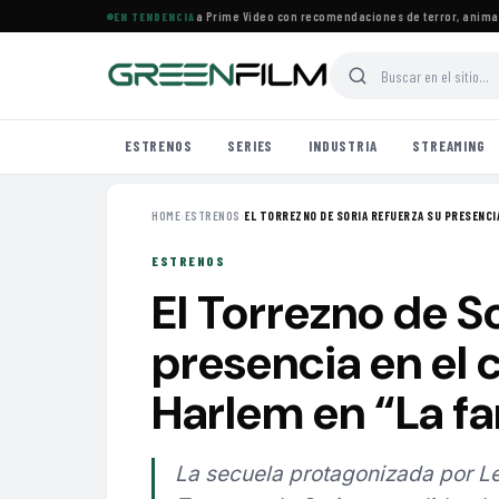
Más de 160 estrenos llegan a Prime Video con recomendaciones de terror, animació
EN TENDENCIA
ESTRENOS
SERIES
INDUSTRIA
STREAMING
HOME
›
ESTRENOS
›
EL TORREZNO DE SORIA REFUERZA SU PRESENCIA 
ESTRENOS
El Torrezno de So
presencia en el c
Harlem en “La fa
La secuela protagonizada por Le