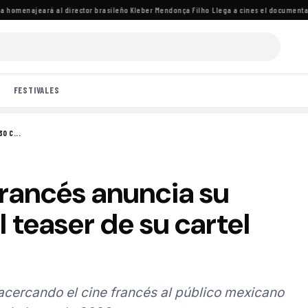
homenajeará al director brasileño Kleber Mendonça Filho
·
Llega a cines el documental d
FESTIVALES
0 C...
Francés anuncia su
 teaser de su cartel
 acercando el cine francés al público mexicano