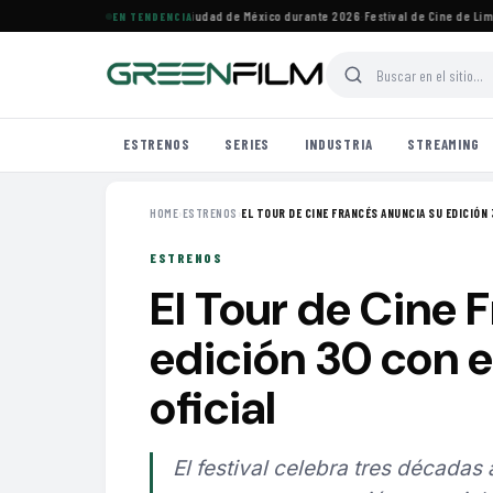
ivales de cine imperdibles en Ciudad de México durante 2026
·
Festival de Cine de Lima 
EN TENDENCIA
ESTRENOS
SERIES
INDUSTRIA
STREAMING
HOME
›
ESTRENOS
›
EL TOUR DE CINE FRANCÉS ANUNCIA SU EDICIÓN 3
ESTRENOS
El Tour de Cine 
edición 30 con el
oficial
El festival celebra tres décadas