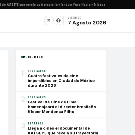
e KATSEYE que revela su trayectoria y fandom
·
Fuse Media y Tribeca Films se alían para e
VIERNES
7 Agosto 2026
RECIENTES
1
FESTIVALES
Cuatro festivales de cine
imperdibles en Ciudad de México
durante 2026
2
FESTIVALES
Festival de Cine de Lima
homenajeará al director brasileño
Kleber Mendonça Filho
3
ESTRENOS
Llega a cines el documental de
KATSEYE que revela su trayectoria