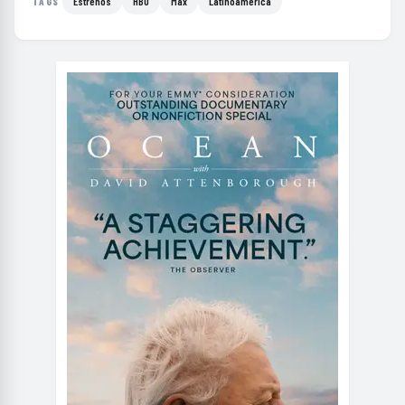
Estrenos
HBO
Max
Latinoamérica
TAGS