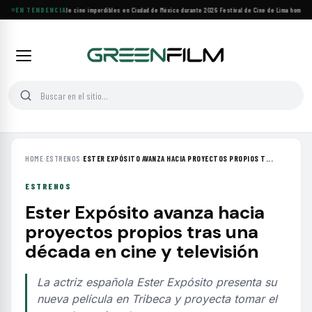
Cuatro festivales de cine imperdibles en Ciudad de México durante 2026
EN TENDENCIA
·
Festival de Cine de Lima homenajea
HOME
›
ESTRENOS
›
ESTER EXPÓSITO AVANZA HACIA PROYECTOS PROPIOS T...
ESTRENOS
Ester Expósito avanza hacia
proyectos propios tras una
década en cine y televisión
La actriz española Ester Expósito presenta su
nueva película en Tribeca y proyecta tomar el