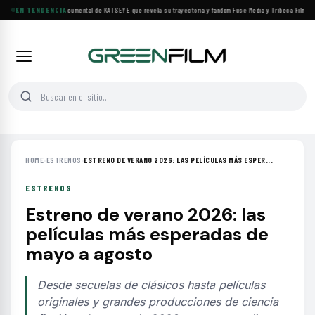
Llega a cines el documental de KATSEYE que revela su trayectoria y fandom
EN TENDENCIA
·
Fuse Media y Tribeca Films se 
HOME
›
ESTRENOS
›
ESTRENO DE VERANO 2026: LAS PELÍCULAS MÁS ESPER...
ESTRENOS
Estreno de verano 2026: las
películas más esperadas de
mayo a agosto
Desde secuelas de clásicos hasta películas
originales y grandes producciones de ciencia