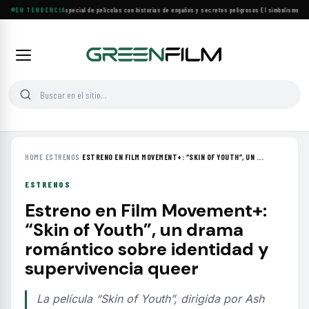
Lifetime estrena especial de películas con historias de engaños y secretos peligrosos
EN TENDENCIA
·
El simbolismo de lo
HOME
›
ESTRENOS
›
ESTRENO EN FILM MOVEMENT+: “SKIN OF YOUTH”, UN ...
ESTRENOS
Estreno en Film Movement+:
“Skin of Youth”, un drama
romántico sobre identidad y
supervivencia queer
La película “Skin of Youth”, dirigida por Ash