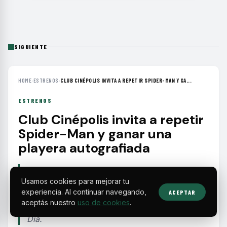
SIGUIENTE
HOME
›
ESTRENOS
›
CLUB CINÉPOLIS INVITA A REPETIR SPIDER-MAN Y GA...
ESTRENOS
Club Cinépolis invita a repetir
Spider-Man y ganar una
playera autografiada
Socios Club Cinépolis pueden participar en
Usamos cookies para mejorar tu
agosto para ganar una playera firmada por
experiencia. Al continuar navegando,
ACEPTAR
Tom Holland, Zendaya y el director Destin
aceptás nuestro
uso de cookies
.
Daniel Cretton al ver Spider-Man: Un Nuevo
Día.