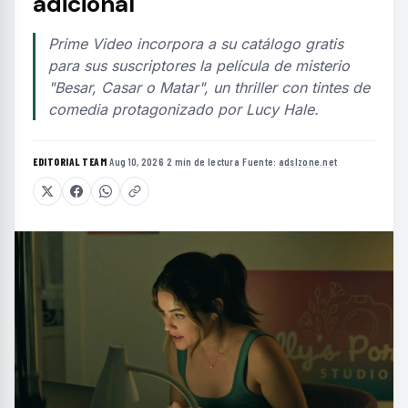
adicional
Prime Video incorpora a su catálogo gratis
para sus suscriptores la película de misterio
"Besar, Casar o Matar", un thriller con tintes de
comedia protagonizado por Lucy Hale.
EDITORIAL TEAM
·
Aug 10, 2026
·
2 min de lectura
·
Fuente:
adslzone.net