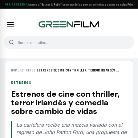
George Clooney reconoce a “Batman & Robin” como una de las peores películas y asume su culpa
EN TENDENCIA
·
Prime Vide
HOME
›
ESTRENOS
›
ESTRENOS DE CINE CON THRILLER, TERROR IRLANDÉS ...
ESTRENOS
Estrenos de cine con thriller,
terror irlandés y comedia
sobre cambio de vidas
La cartelera recibe una mezcla variada con el
regreso de John Patton Ford, una propuesta de