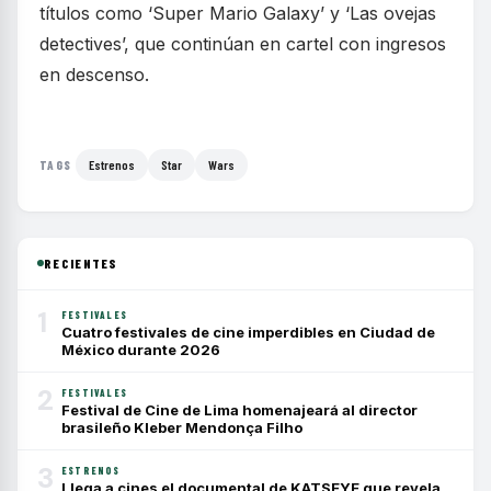
títulos como ‘Super Mario Galaxy’ y ‘Las ovejas
detectives’, que continúan en cartel con ingresos
en descenso.
Estrenos
Star
Wars
TAGS
RECIENTES
1
FESTIVALES
Cuatro festivales de cine imperdibles en Ciudad de
México durante 2026
2
FESTIVALES
Festival de Cine de Lima homenajeará al director
brasileño Kleber Mendonça Filho
3
ESTRENOS
Llega a cines el documental de KATSEYE que revela