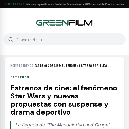
Cuatro festivales de cine imperdibles en Ciudad de México durante 2026
EN TENDENCIA
·
Festival de Cine de Lima homenaje
HOME
›
ESTRENOS
›
ESTRENOS DE CINE: EL FENÓMENO STAR WARS Y NUEVA...
ESTRENOS
Estrenos de cine: el fenómeno
Star Wars y nuevas
propuestas con suspense y
drama deportivo
La llegada de ‘The Mandalorian and Grogu’