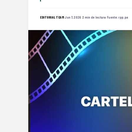
·
Jun 7, 2026
·
2 min de lectura
·
Fuente:
rpp.pe
EDITORIAL TEAM