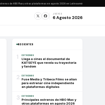
enos de HBO Max y otras plataformas en agosto 2026 en Latinoamérica
·
Estrenos de agos
JUEVES
6 Agosto 2026
RECIENTES
1
ESTRENOS
Llega a cines el documental de
KATSEYE que revela su trayectoria
y fandom
2
ESTRENOS
Fuse Media y Tribeca Films se alían
para estrenar cine independiente
en plataformas digitales
3
ESTRENOS
Principales estrenos de HBO Max y
otras plataformas en agosto 2026