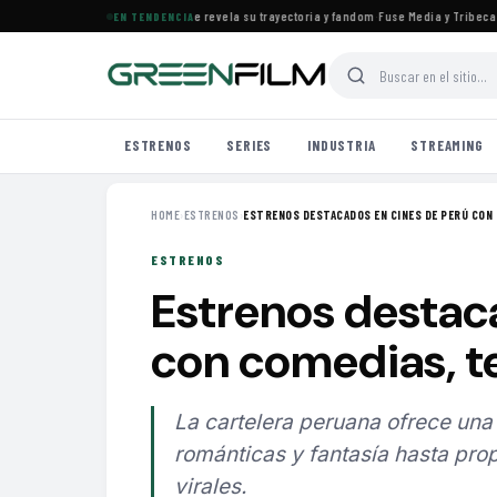
es el documental de KATSEYE que revela su trayectoria y fandom
·
Fuse Media y Tribeca Fil
EN TENDENCIA
ESTRENOS
SERIES
INDUSTRIA
STREAMING
HOME
›
ESTRENOS
›
ESTRENOS DESTACADOS EN CINES DE PERÚ CON 
ESTRENOS
Estrenos destac
con comedias, te
La cartelera peruana ofrece un
románticas y fantasía hasta pro
virales.