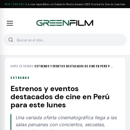
Cuatro festivales de cine imperdibles en Ciudad de México durante 2026
EN TENDENCIA
·
Festival de Cine de Lima homenajea
HOME
›
ESTRENOS
›
ESTRENOS Y EVENTOS DESTACADOS DE CINE EN PERÚ P...
ESTRENOS
Estrenos y eventos
destacados de cine en Perú
para este lunes
Una variada oferta cinematográfica llega a las
salas peruanas con conciertos, secuelas,