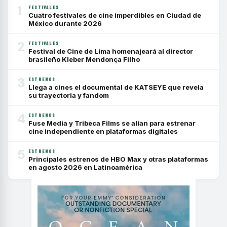
1
FESTIVALES
Cuatro festivales de cine imperdibles en Ciudad de
México durante 2026
2
FESTIVALES
Festival de Cine de Lima homenajeará al director
brasileño Kleber Mendonça Filho
3
ESTRENOS
Llega a cines el documental de KATSEYE que revela
su trayectoria y fandom
4
ESTRENOS
Fuse Media y Tribeca Films se alían para estrenar
cine independiente en plataformas digitales
5
ESTRENOS
Principales estrenos de HBO Max y otras plataformas
en agosto 2026 en Latinoamérica