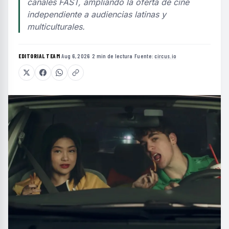
canales FAST, ampliando la oferta de cine
independiente a audiencias latinas y
multiculturales.
EDITORIAL TEAM
·
Aug 6, 2026
·
2 min de lectura
·
Fuente:
circus.io