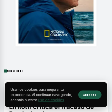
SIGUIENTE
HOME
›
ESTRENOS
›
ELI ROTH CRITICA EL FRACASO DE BORDERLANDS POR ...
Usamos cookies para mejorar tu
experiencia. Al continuar navegando,
ACEPTAR
ESTRENOS
aceptás nuestro
uso de cookies
.
Eli Roth critica el fracaso de