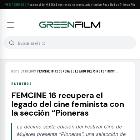
Llega a cines el documental de KATSEYE que revela su trayectoria y fandom
EN TENDENCIA
·
Fuse Media y Tribeca Films se 
HOME
›
ESTRENOS
›
FEMCINE 16 RECUPERA EL LEGADO DEL CINE FEMINIST...
ESTRENOS
FEMCINE 16 recupera el
legado del cine feminista con
la sección “Pioneras
La décimo sexta edición del Festival Cine de
Mujeres presenta “Pioneras”, una selección de