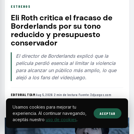
ESTRENOS
Eli Roth critica el fracaso de
Borderlands por su tono
reducido y presupuesto
conservador
El director de Borderlands explicó que la
película perdió esencia al limitar la violencia
para alcanzar un público más amplio, lo que
alejó a los fans del videojuego.
EDITORIAL TEAM
·
Aug 5, 2026
·
2 min de lectura
·
Fuente:
3djuegos.com
Usamos cookies para mejorar tu
experiencia. Al continuar navegando,
ACEPTAR
aceptás nuestro
uso de cookies
.