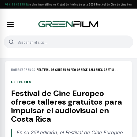
Cuatro festivales de cine imperdibles en Ciudad de México durante 2026
EN TENDENCIA
·
Festival de Cine de Lima homenajea
HOME
›
ESTRENOS
›
FESTIVAL DE CINE EUROPEO OFRECE TALLERES GRATUI...
ESTRENOS
Festival de Cine Europeo
ofrece talleres gratuitos para
impulsar el audiovisual en
Costa Rica
En su 25ª edición, el Festival de Cine Europeo