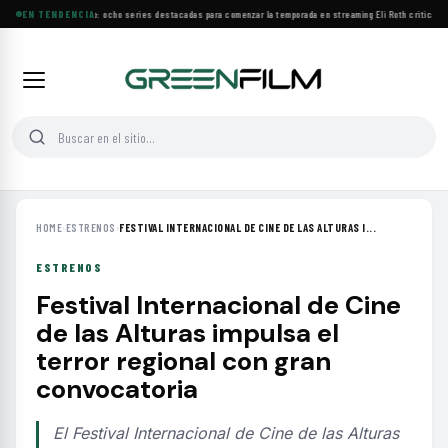
Estrenos de agosto: ocho series destacadas para comenzar la temporada en streaming
EN TENDENCIA
·
Eli Roth critica el
HOME
›
ESTRENOS
›
FESTIVAL INTERNACIONAL DE CINE DE LAS ALTURAS I...
ESTRENOS
Festival Internacional de Cine
de las Alturas impulsa el
terror regional con gran
convocatoria
El Festival Internacional de Cine de las Alturas