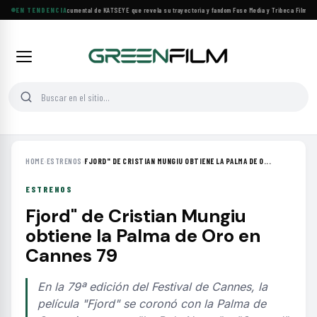
Llega a cines el documental de KATSEYE que revela su trayectoria y fandom
EN TENDENCIA
·
Fuse Media y Tribeca Films se 
HOME
›
ESTRENOS
›
FJORD" DE CRISTIAN MUNGIU OBTIENE LA PALMA DE O...
ESTRENOS
Fjord" de Cristian Mungiu
obtiene la Palma de Oro en
Cannes 79
En la 79ª edición del Festival de Cannes, la
película "Fjord" se coronó con la Palma de