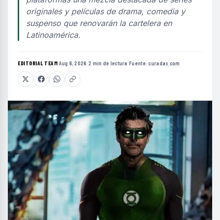
originales y películas de drama, comedia y
suspenso que renovarán la cartelera en
Latinoamérica.
EDITORIAL TEAM
·
Aug 6, 2026
·
2 min de lectura
·
Fuente:
curadas.com