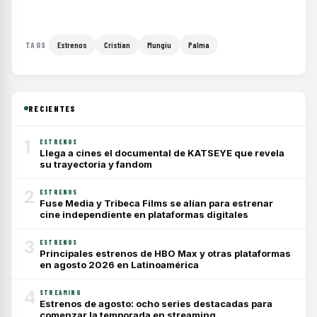
Estrenos
Cristian
Mungiu
Palma
TAGS
RECIENTES
1
ESTRENOS
Llega a cines el documental de KATSEYE que revela
su trayectoria y fandom
2
ESTRENOS
Fuse Media y Tribeca Films se alían para estrenar
cine independiente en plataformas digitales
3
ESTRENOS
Principales estrenos de HBO Max y otras plataformas
en agosto 2026 en Latinoamérica
4
STREAMING
Estrenos de agosto: ocho series destacadas para
comenzar la temporada en streaming