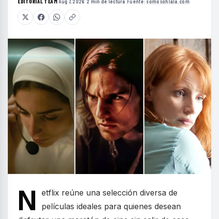
EDITORIAL TEAM
·
Aug 7, 2026
·
2 min de lectura
·
Fuente:
somosohlala.com
N
etflix reúne una selección diversa de
películas ideales para quienes desean