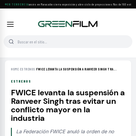
Festival de Cine Francés en Maracaibo cierra exposición y abre ciclo de proyecciones
EN TENDENCIA
·
Más de 160 estrenos
HOME
›
ESTRENOS
›
FWICE LEVANTA LA SUSPENSIÓN A RANVEER SINGH TRA...
ESTRENOS
FWICE levanta la suspensión a
Ranveer Singh tras evitar un
conflicto mayor en la
industria
La Federación FWICE anuló la orden de no