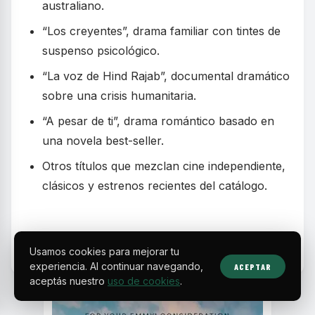
australiano.
“Los creyentes”, drama familiar con tintes de
suspenso psicológico.
“La voz de Hind Rajab”, documental dramático
sobre una crisis humanitaria.
“A pesar de ti”, drama romántico basado en
una novela best-seller.
Otros títulos que mezclan cine independiente,
clásicos y estrenos recientes del catálogo.
Estrenos
Netflix
TAGS
Usamos cookies para mejorar tu
experiencia. Al continuar navegando,
ACEPTAR
aceptás nuestro
uso de cookies
.