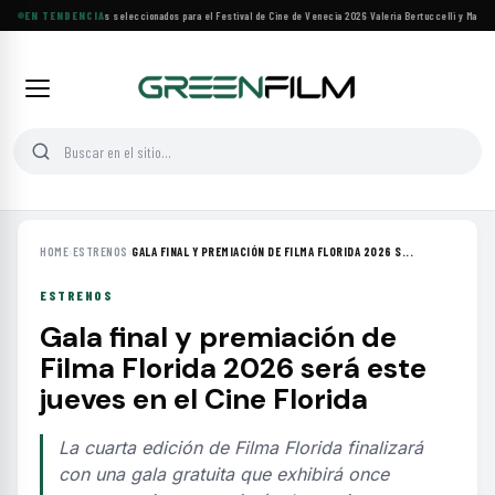
Siete filmes árabes seleccionados para el Festival de Cine de Venecia 2026
EN TENDENCIA
·
Valeria Bertuccelli y Martín 
HOME
›
ESTRENOS
›
GALA FINAL Y PREMIACIÓN DE FILMA FLORIDA 2026 S...
ESTRENOS
Gala final y premiación de
Filma Florida 2026 será este
jueves en el Cine Florida
La cuarta edición de Filma Florida finalizará
con una gala gratuita que exhibirá once