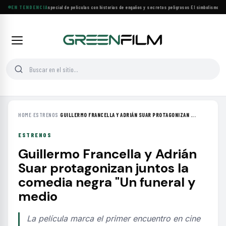
Lifetime estrena especial de películas con historias de engaños y secretos peligrosos
EN TENDENCIA
·
El simbolismo de lo
HOME
›
ESTRENOS
›
GUILLERMO FRANCELLA Y ADRIÁN SUAR PROTAGONIZAN ...
ESTRENOS
Guillermo Francella y Adrián
Suar protagonizan juntos la
comedia negra "Un funeral y
medio
La película marca el primer encuentro en cine