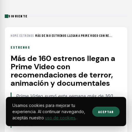
SIGUIENTE
HOME
›
ESTRENOS
›
MÁS DE 160 ESTRENOS LLEGAN A PRIME VIDEO CON RE...
ESTRENOS
Más de 160 estrenos llegan a
Prime Video con
recomendaciones de terror,
animación y documentales
Prime Video sumó esta semana más de 160
nuevos títulos entre películas, series y
Usamos cookies para mejorar tu
documentales, con opciones destacadas en
experiencia. Al continuar navegando,
ACEPTAR
terror, animación, clásicos y contenidos no
aceptás nuestro
uso de cookies
.
ficticios.