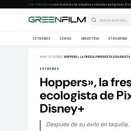
e estrena especial de películas con historias de engaños y secretos peligrosos
·
El simbo
EN TENDENCIA
ESTRENOS
SERIES
INDUSTRIA
STREAMING
HOME
›
ESTRENOS
›
HOPPERS», LA FRESCA PROPUESTA ECOLOGISTA D
ESTRENOS
Hoppers», la fre
ecologista de Pi
Disney+
Después de su éxito en taquilla