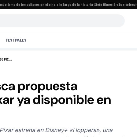
lismo de los eclipses en el cine a lo largo de la historia
·
Siete filmes árabes seleccionad
FESTIVALES
E PIX...
sca propuesta
xar ya disponible en
, Pixar estrena en Disney+ «Hoppers», una