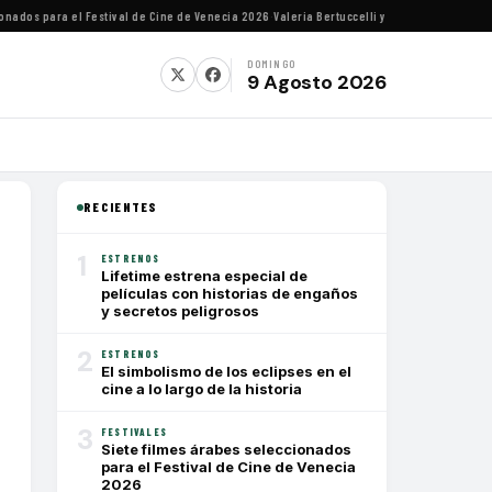
os para el Festival de Cine de Venecia 2026
·
Valeria Bertuccelli y Martín Rejtman ofrece
DOMINGO
9 Agosto 2026
RECIENTES
1
ESTRENOS
Lifetime estrena especial de
películas con historias de engaños
y secretos peligrosos
2
ESTRENOS
El simbolismo de los eclipses en el
cine a lo largo de la historia
3
FESTIVALES
Siete filmes árabes seleccionados
para el Festival de Cine de Venecia
2026