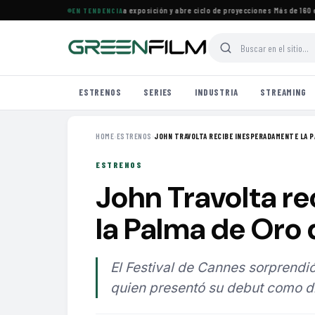
ine Francés en Maracaibo cierra exposición y abre ciclo de proyecciones
·
Más de 160 estr
EN TENDENCIA
ESTRENOS
SERIES
INDUSTRIA
STREAMING
HOME
›
ESTRENOS
›
JOHN TRAVOLTA RECIBE INESPERADAMENTE LA PA
ESTRENOS
John Travolta r
la Palma de Oro
El Festival de Cannes sorprendi
quien presentó su debut como dir