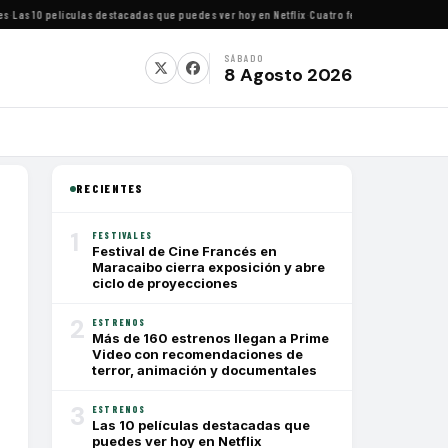
s 10 películas destacadas que puedes ver hoy en Netflix
·
Cuatro festivales de cine impe
SÁBADO
8 Agosto 2026
RECIENTES
1
FESTIVALES
Festival de Cine Francés en
Maracaibo cierra exposición y abre
ciclo de proyecciones
2
ESTRENOS
Más de 160 estrenos llegan a Prime
Video con recomendaciones de
terror, animación y documentales
3
ESTRENOS
Las 10 películas destacadas que
puedes ver hoy en Netflix