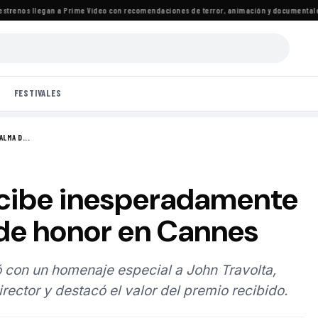
enos llegan a Prime Video con recomendaciones de terror, animación y documentales
·
La
FESTIVALES
LMA D...
ecibe inesperadamente
 de honor en Cannes
ó con un homenaje especial a John Travolta,
ector y destacó el valor del premio recibido.