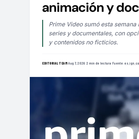
animación y do
Prime Video sumó esta semana má
series y documentales, con opci
y contenidos no ficticios.
·
Aug 7, 2026
·
2 min de lectura
·
Fuente:
es.ign.c
EDITORIAL TEAM