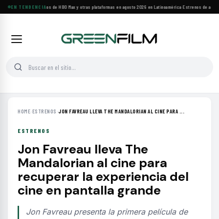
Principales estrenos de HBO Max y otras plataformas en agosto 2026 en Latinoamérica
EN TENDENCIA
·
Estrenos de agosto:
HOME
›
ESTRENOS
›
JON FAVREAU LLEVA THE MANDALORIAN AL CINE PARA ...
ESTRENOS
Jon Favreau lleva The
Mandalorian al cine para
recuperar la experiencia del
cine en pantalla grande
Jon Favreau presenta la primera película de