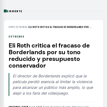
SIGUIENTE
HOME
›
ESTRENOS
›
ELI ROTH CRITICA EL FRACASO DE BORDERLANDS POR ...
ESTRENOS
Eli Roth critica el fracaso de
Borderlands por su tono
reducido y presupuesto
conservador
El director de Borderlands explicó que la
película perdió esencia al limitar la violencia
para alcanzar un público más amplio, lo que
alejó a los fans del videojuego.
EDITORIAL TEAM
·
Aug 5, 2026
·
2 min de lectura
·
Fuente:
3djuegos.com