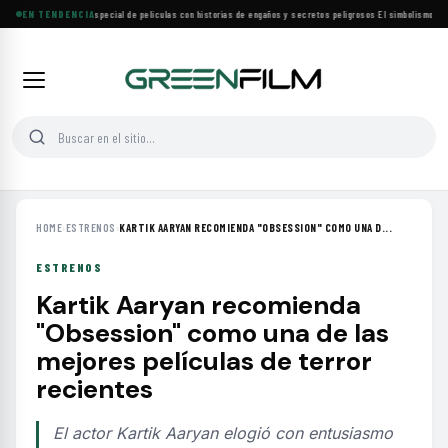
Lifetime estrena especial de películas con historias de engaños y secretos peligrosos
EN TENDENCIA
·
El simbolismo de lo
HOME
›
ESTRENOS
›
KARTIK AARYAN RECOMIENDA "OBSESSION" COMO UNA D...
ESTRENOS
Kartik Aaryan recomienda
"Obsession" como una de las
mejores películas de terror
recientes
El actor Kartik Aaryan elogió con entusiasmo