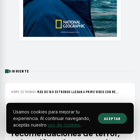
SIGUIENTE
HOME
›
ESTRENOS
›
MÁS DE 160 ESTRENOS LLEGAN A PRIME VIDEO CON RE...
ESTRENOS
Usamos cookies para mejorar tu
Más de 160 estrenos llegan a
experiencia. Al continuar navegando,
ACEPTAR
Prime Video con
aceptás nuestro
uso de cookies
.
recomendaciones de terror,