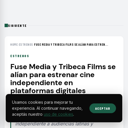
SIGUIENTE
HOME
›
ESTRENOS
›
FUSE MEDIA Y TRIBECA FILMS SE ALÍAN PARA ESTREN...
ESTRENOS
Fuse Media y Tribeca Films se
alían para estrenar cine
independiente en
plataformas digitales
Usamos cookies para mejorar tu
Fuse Media incorpora una selección de
experiencia. Al continuar navegando,
ACEPTAR
películas de Tribeca Films a su servicio SVOD y
aceptás nuestro
uso de cookies
.
canales FAST, ampliando la oferta de cine
independiente a audiencias latinas y