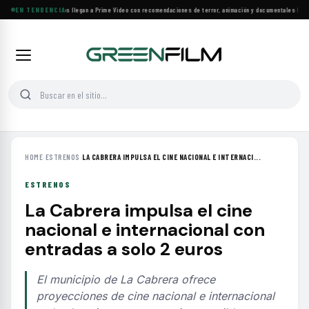
Más de 160 estrenos llegan a Prime Video con recomendaciones de terror, animación y documentales
EN TENDENCIA
·
Las 10
HOME
›
ESTRENOS
›
LA CABRERA IMPULSA EL CINE NACIONAL E INTERNACI...
ESTRENOS
La Cabrera impulsa el cine
nacional e internacional con
entradas a solo 2 euros
El municipio de La Cabrera ofrece
proyecciones de cine nacional e internacional