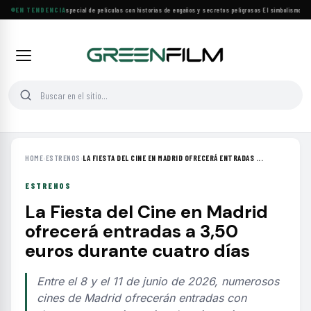
Lifetime estrena especial de películas con historias de engaños y secretos peligrosos
EN TENDENCIA
·
El simbolismo de lo
HOME
›
ESTRENOS
›
LA FIESTA DEL CINE EN MADRID OFRECERÁ ENTRADAS ...
ESTRENOS
La Fiesta del Cine en Madrid
ofrecerá entradas a 3,50
euros durante cuatro días
Entre el 8 y el 11 de junio de 2026, numerosos
cines de Madrid ofrecerán entradas con