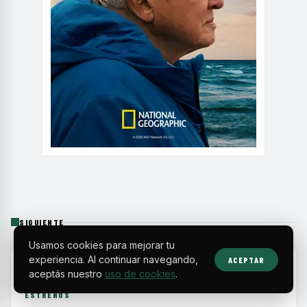
SIGUIENTE
Usamos cookies para mejorar tu
experiencia. Al continuar navegando,
ACEPTAR
HOME
›
ESTRENOS
›
MÁS DE 160 ESTRENOS LLEGAN A PRIME VIDEO CON RE...
aceptás nuestro
uso de cookies
.
ESTRENOS