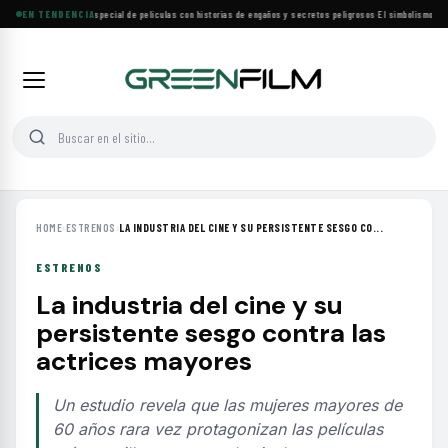
Lifetime estrena especial de películas con historias de engaños y secretos peligrosos
EN TENDENCIA
·
El simbolismo de lo
HOME
›
ESTRENOS
›
LA INDUSTRIA DEL CINE Y SU PERSISTENTE SESGO CO...
ESTRENOS
La industria del cine y su
persistente sesgo contra las
actrices mayores
Un estudio revela que las mujeres mayores de
60 años rara vez protagonizan las películas