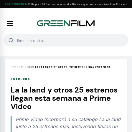
EN TENDENCIA
BACKROOMS llega a HBO Max tras superar el millón de espectadores en cines
·
Brad Pitt destaca el
HOME
›
ESTRENOS
›
LA LA LAND Y OTROS 25 ESTRENOS LLEGAN ESTA SEMA...
ESTRENOS
La la land y otros 25 estrenos
llegan esta semana a Prime
Video
Prime Video incorporó a su catálogo La la land
junto a 25 estrenos más, incluyendo títulos de