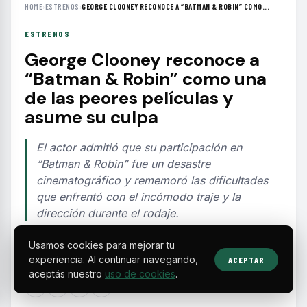
HOME
›
ESTRENOS
›
GEORGE CLOONEY RECONOCE A “BATMAN & ROBIN” COMO...
ESTRENOS
George Clooney reconoce a
“Batman & Robin” como una
de las peores películas y
asume su culpa
El actor admitió que su participación en
“Batman & Robin” fue un desastre
cinematográfico y rememoró las dificultades
que enfrentó con el incómodo traje y la
dirección durante el rodaje.
Usamos cookies para mejorar tu
EDITORIAL TEAM
·
Aug 10, 2026
·
2 min de lectura
·
experiencia. Al continuar navegando,
ACEPTAR
Fuente:
oblivionwithbells.com
aceptás nuestro
uso de cookies
.