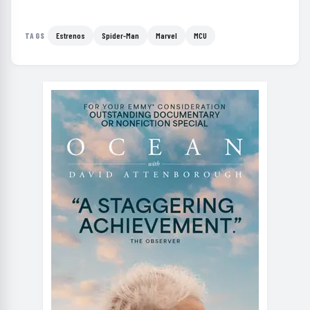
Estrenos
Spider-Man
Marvel
MCU
TAGS