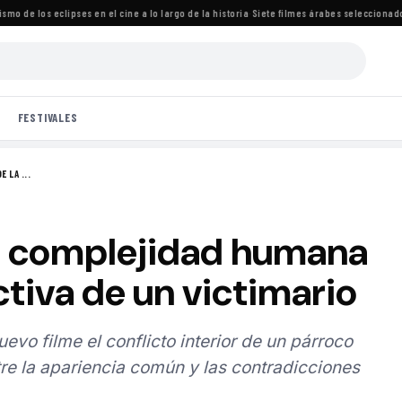
de los eclipses en el cine a lo largo de la historia
·
Siete filmes árabes seleccionados pa
FESTIVALES
 LA ...
 la complejidad humana
tiva de un victimario
vo filme el conflicto interior de un párroco
re la apariencia común y las contradicciones