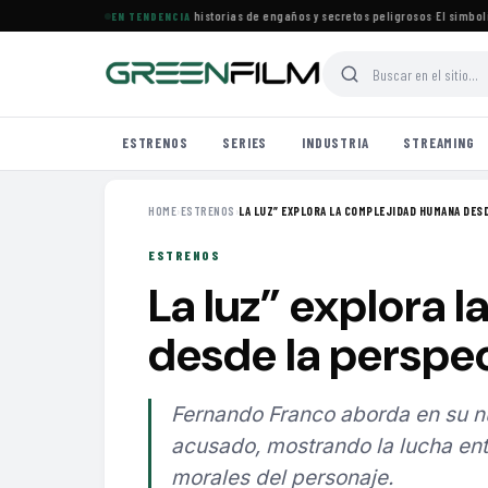
rena especial de películas con historias de engaños y secretos peligrosos
·
El simbolismo 
EN TENDENCIA
ESTRENOS
SERIES
INDUSTRIA
STREAMING
HOME
›
ESTRENOS
›
LA LUZ” EXPLORA LA COMPLEJIDAD HUMANA DESDE
ESTRENOS
La luz” explora
desde la perspec
Fernando Franco aborda en su nue
acusado, mostrando la lucha ent
morales del personaje.