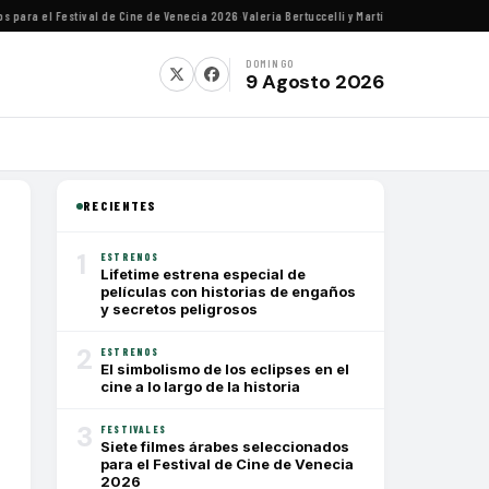
ra el Festival de Cine de Venecia 2026
·
Valeria Bertuccelli y Martín Rejtman ofrecerán c
DOMINGO
9 Agosto 2026
RECIENTES
1
ESTRENOS
Lifetime estrena especial de
películas con historias de engaños
y secretos peligrosos
2
ESTRENOS
El simbolismo de los eclipses en el
cine a lo largo de la historia
3
FESTIVALES
Siete filmes árabes seleccionados
para el Festival de Cine de Venecia
2026