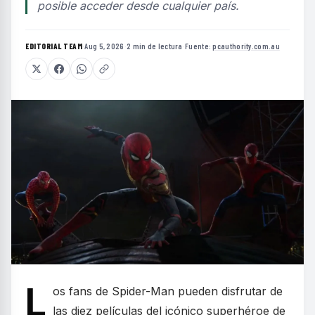
posible acceder desde cualquier país.
EDITORIAL TEAM
·
Aug 5, 2026
·
2 min de lectura
·
Fuente:
pcauthority.com.au
L
os fans de Spider-Man pueden disfrutar de
las diez películas del icónico superhéroe de