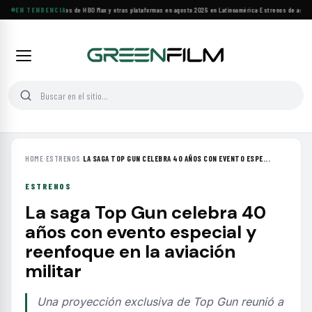
Principales estrenos de HBO Max y otras plataformas en agosto 2026 en Latinoamérica
EN TENDENCIA
·
Estrenos de agosto:
HOME
›
ESTRENOS
›
LA SAGA TOP GUN CELEBRA 40 AÑOS CON EVENTO ESPE...
ESTRENOS
La saga Top Gun celebra 40
años con evento especial y
reenfoque en la aviación
militar
Una proyección exclusiva de Top Gun reunió a