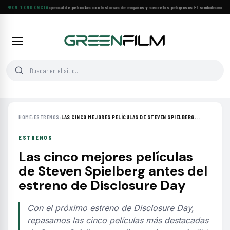
Lifetime estrena especial de películas con historias de engaños y secretos peligrosos
EN TENDENCIA
·
El simbolismo de lo
HOME
›
ESTRENOS
›
LAS CINCO MEJORES PELÍCULAS DE STEVEN SPIELBERG...
ESTRENOS
Las cinco mejores películas
de Steven Spielberg antes del
estreno de Disclosure Day
Con el próximo estreno de Disclosure Day,
repasamos las cinco películas más destacadas