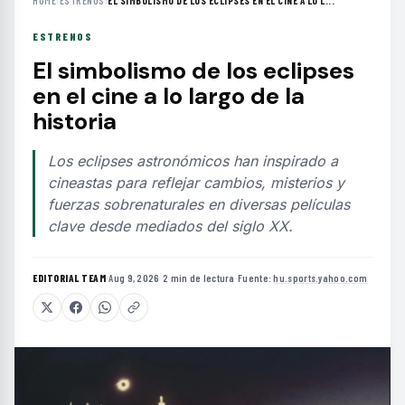
HOME
›
ESTRENOS
›
EL SIMBOLISMO DE LOS ECLIPSES EN EL CINE A LO L...
ESTRENOS
El simbolismo de los eclipses
en el cine a lo largo de la
historia
Los eclipses astronómicos han inspirado a
cineastas para reflejar cambios, misterios y
fuerzas sobrenaturales en diversas películas
clave desde mediados del siglo XX.
EDITORIAL TEAM
·
Aug 9, 2026
·
2 min de lectura
·
Fuente:
hu.sports.yahoo.com