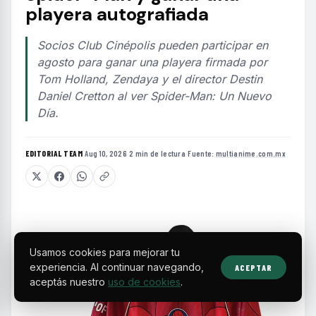
playera autografiada
Socios Club Cinépolis pueden participar en
agosto para ganar una playera firmada por
Tom Holland, Zendaya y el director Destin
Daniel Cretton al ver Spider-Man: Un Nuevo
Día.
EDITORIAL TEAM
·
Aug 10, 2026
·
2 min de lectura
·
Fuente:
multianime.com.mx
Usamos cookies para mejorar tu
experiencia. Al continuar navegando,
ACEPTAR
aceptás nuestro
uso de cookies
.