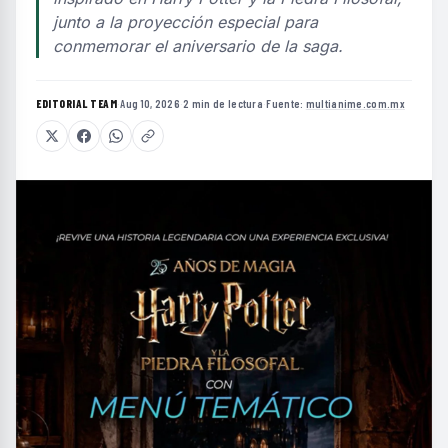
junto a la proyección especial para
conmemorar el aniversario de la saga.
EDITORIAL TEAM
·
Aug 10, 2026
·
2 min de lectura
·
Fuente:
multianime.com.mx