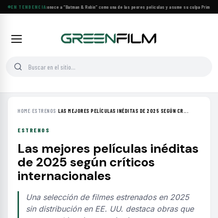
George Clooney reconoce a “Batman & Robin” como una de las peores películas y asume su culpa
EN TENDENCIA
·
Prime Vide
HOME
›
ESTRENOS
›
LAS MEJORES PELÍCULAS INÉDITAS DE 2025 SEGÚN CR...
ESTRENOS
Las mejores películas inéditas
de 2025 según críticos
internacionales
Una selección de filmes estrenados en 2025
sin distribución en EE. UU. destaca obras que