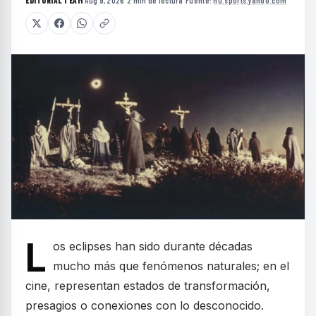
EDITORIAL TEAM
·
Aug 9, 2026
·
2 min de lectura
·
Fuente:
hu.sports.yahoo.com
L
os eclipses han sido durante décadas
mucho más que fenómenos naturales; en el
cine, representan estados de transformación,
presagios o conexiones con lo desconocido.