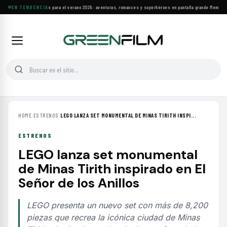
Estrenos y clásicos para el verano 2026: aventuras, romances y superhéroes en pantalla grande
EN TENDENCIA
·
Memoria y 
HOME
›
ESTRENOS
›
LEGO LANZA SET MONUMENTAL DE MINAS TIRITH INSPI...
ESTRENOS
LEGO lanza set monumental
de Minas Tirith inspirado en El
Señor de los Anillos
LEGO presenta un nuevo set con más de 8,200
piezas que recrea la icónica ciudad de Minas