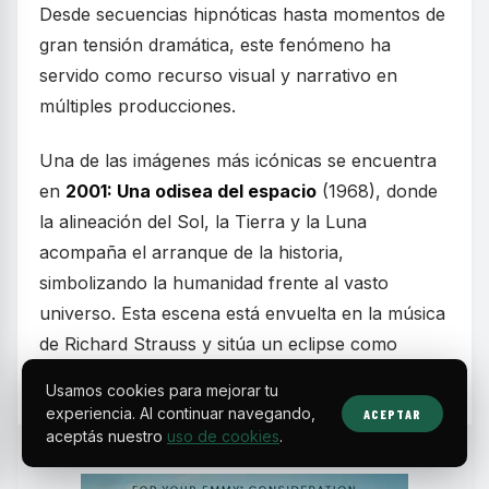
Desde secuencias hipnóticas hasta momentos de
gran tensión dramática, este fenómeno ha
servido como recurso visual y narrativo en
múltiples producciones.
Una de las imágenes más icónicas se encuentra
en
2001: Una odisea del espacio
(1968), donde
la alineación del Sol, la Tierra y la Luna
acompaña el arranque de la historia,
simbolizando la humanidad frente al vasto
universo. Esta escena está envuelta en la música
de Richard Strauss y sitúa un eclipse como
preludio del avance evolutivo del hombre.
Usamos cookies para mejorar tu
experiencia. Al continuar navegando,
ACEPTAR
aceptás nuestro
uso de cookies
.