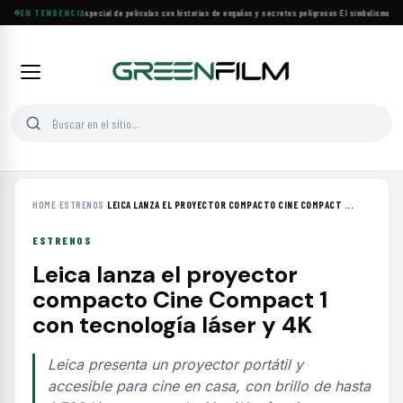
Lifetime estrena especial de películas con historias de engaños y secretos peligrosos
EN TENDENCIA
·
El simbolismo de los
HOME
›
ESTRENOS
›
LEICA LANZA EL PROYECTOR COMPACTO CINE COMPACT ...
ESTRENOS
Leica lanza el proyector
compacto Cine Compact 1
con tecnología láser y 4K
Leica presenta un proyector portátil y
accesible para cine en casa, con brillo de hasta