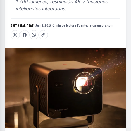
1,700 lúmenes, resolución 4K y funciones
inteligentes integradas.
EDITORIAL TEAM
·
Jun 2, 2026
·
2 min de lectura
·
Fuente:
leicarumors.com