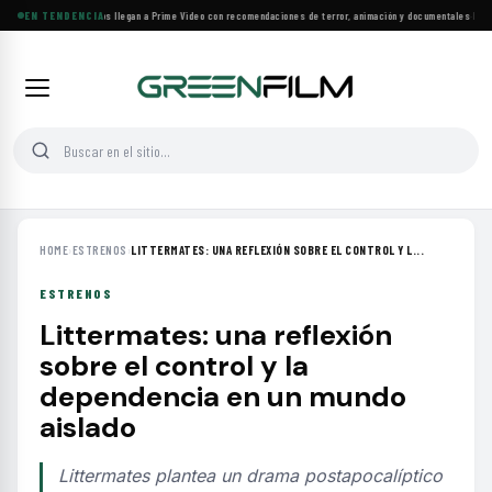
Más de 160 estrenos llegan a Prime Video con recomendaciones de terror, animación y documentales
EN TENDENCIA
·
Las 10
HOME
›
ESTRENOS
›
LITTERMATES: UNA REFLEXIÓN SOBRE EL CONTROL Y L...
ESTRENOS
Littermates: una reflexión
sobre el control y la
dependencia en un mundo
aislado
Littermates plantea un drama postapocalíptico