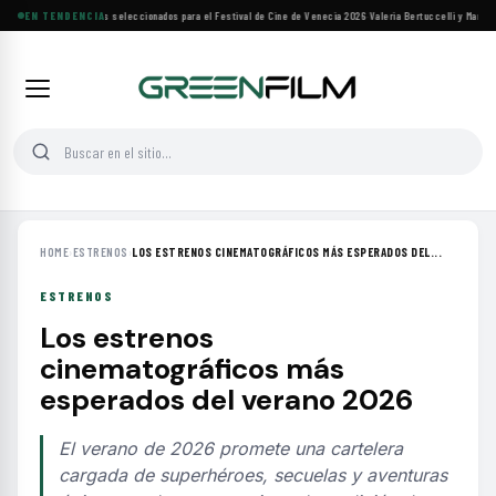
Siete filmes árabes seleccionados para el Festival de Cine de Venecia 2026
EN TENDENCIA
·
Valeria Bertuccelli y Martín 
HOME
›
ESTRENOS
›
LOS ESTRENOS CINEMATOGRÁFICOS MÁS ESPERADOS DEL...
ESTRENOS
Los estrenos
cinematográficos más
esperados del verano 2026
El verano de 2026 promete una cartelera
cargada de superhéroes, secuelas y aventuras