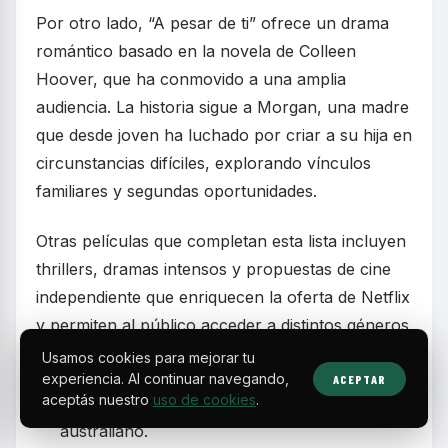
Por otro lado, “A pesar de ti” ofrece un drama
romántico basado en la novela de Colleen
Hoover, que ha conmovido a una amplia
audiencia. La historia sigue a Morgan, una madre
que desde joven ha luchado por criar a su hija en
circunstancias difíciles, explorando vínculos
familiares y segundas oportunidades.
Otras películas que completan esta lista incluyen
thrillers, dramas intensos y propuestas de cine
independiente que enriquecen la oferta de Netflix
y permiten al público acceder a distintos géneros
y temáticas.
Usamos cookies para mejorar tu
experiencia. Al continuar navegando,
ACEPTAR
aceptás nuestro
uso de cookies
.
“Ápex”, thriller de supervivencia en el desierto
australiano.