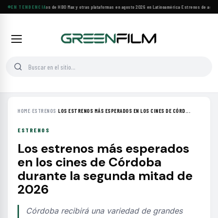
Principales estrenos de HBO Max y otras plataformas en agosto 2026 en Latinoamérica
EN TENDENCIA
·
Estrenos de agosto:
HOME
›
ESTRENOS
›
LOS ESTRENOS MÁS ESPERADOS EN LOS CINES DE CÓRD...
ESTRENOS
Los estrenos más esperados
en los cines de Córdoba
durante la segunda mitad de
2026
Córdoba recibirá una variedad de grandes