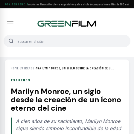
Festival de Cine Francés en Maracaibo cierra exposición y abre ciclo de proyecciones
EN TENDENCIA
·
Más de 160 estrenos
HOME
›
ESTRENOS
›
MARILYN MONROE, UN SIGLO DESDE LA CREACIÓN DE U...
ESTRENOS
Marilyn Monroe, un siglo
desde la creación de un ícono
eterno del cine
A cien años de su nacimiento, Marilyn Monroe
sigue siendo símbolo inconfundible de la edad