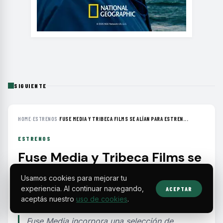
SIGUIENTE
HOME
›
ESTRENOS
›
FUSE MEDIA Y TRIBECA FILMS SE ALÍAN PARA ESTREN...
ESTRENOS
Fuse Media y Tribeca Films se
alían para estrenar cine
Usamos cookies para mejorar tu
independiente en
experiencia. Al continuar navegando,
ACEPTAR
plataformas digitales
aceptás nuestro
uso de cookies
.
Fuse Media incorpora una selección de