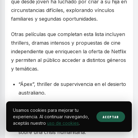
que desde joven ha luchado por criar a su hija en
circunstancias difíciles, explorando vínculos
familiares y segundas oportunidades.
Otras películas que completan esta lista incluyen
thrillers, dramas intensos y propuestas de cine
independiente que enriquecen la oferta de Netflix
y permiten al público acceder a distintos géneros
y temáticas.
“Ápex”, thriller de supervivencia en el desierto
australiano.
“Los creyentes”, drama familiar con tintes de
Usamos cookies para mejorar tu
suspenso psicológico.
experiencia. Al continuar navegando,
ACEPTAR
“La voz de Hind Rajab”, documental dramático
aceptás nuestro
uso de cookies
.
sobre una crisis humanitaria.