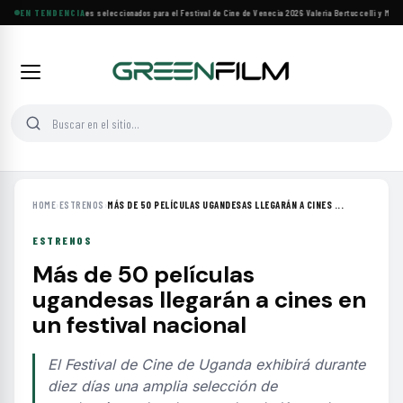
Siete filmes árabes seleccionados para el Festival de Cine de Venecia 2026
EN TENDENCIA
·
Valeria Bertuccelli y Martín
HOME
›
ESTRENOS
›
MÁS DE 50 PELÍCULAS UGANDESAS LLEGARÁN A CINES ...
ESTRENOS
Más de 50 películas
ugandesas llegarán a cines en
un festival nacional
El Festival de Cine de Uganda exhibirá durante
diez días una amplia selección de