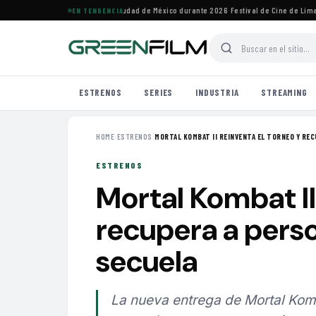
ales de cine imperdibles en Ciudad de México durante 2026
·
Festival de Cine de Lima ho
EN TENDENCIA
ESTRENOS
SERIES
INDUSTRIA
STREAMING
HOME
›
ESTRENOS
›
MORTAL KOMBAT II REINVENTA EL TORNEO Y REC
ESTRENOS
Mortal Kombat II
recupera a perso
secuela
La nueva entrega de Mortal Komb