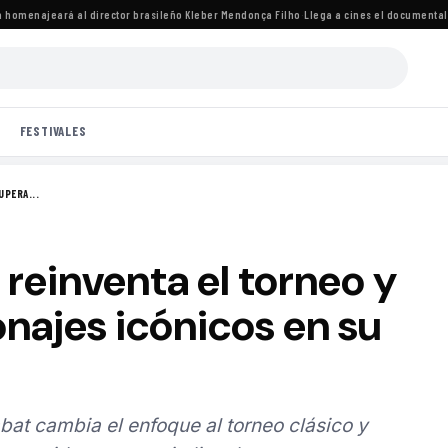
menajeará al director brasileño Kleber Mendonça Filho
·
Llega a cines el documental de 
FESTIVALES
UPERA...
 reinventa el torneo y
najes icónicos en su
at cambia el enfoque al torneo clásico y