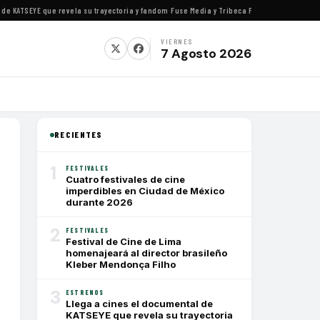
KATSEYE que revela su trayectoria y fandom
·
Fuse Media y Tribeca Films se alían para est
VIERNES
7 Agosto 2026
RECIENTES
1
FESTIVALES
Cuatro festivales de cine
imperdibles en Ciudad de México
durante 2026
2
FESTIVALES
Festival de Cine de Lima
homenajeará al director brasileño
Kleber Mendonça Filho
3
ESTRENOS
Llega a cines el documental de
KATSEYE que revela su trayectoria