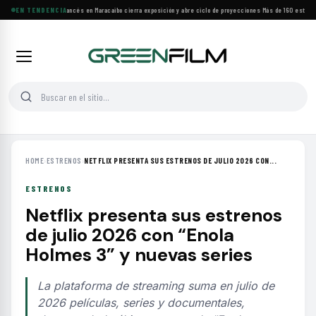
Festival de Cine Francés en Maracaibo cierra exposición y abre ciclo de proyecciones
EN TENDENCIA
·
Más de 160 estrenos
HOME
›
ESTRENOS
›
NETFLIX PRESENTA SUS ESTRENOS DE JULIO 2026 CON...
ESTRENOS
Netflix presenta sus estrenos
de julio 2026 con “Enola
Holmes 3” y nuevas series
La plataforma de streaming suma en julio de
2026 películas, series y documentales,